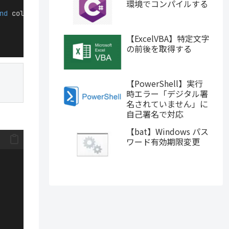
環境でコンパイルする
nd
 column_name 
LIKE
 @Str 
FOR
XML
PATH
(
''
))
【ExcelVBA】特定文字
の前後を取得する
【PowerShell】実行
時エラー「デジタル署
名されていません」に
自己署名で対応
【bat】Windows パス
ワード有効期限変更