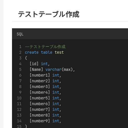
テストテーブル作成
SQL
--テストテーブル作成
create
table
test
(
	[id] 
int
,
	[Name] 
varchar
(max),
	[number1] 
int
,
	[number2] 
int
,
	[number3] 
int
,
	[number4] 
int
,
	[number5] 
int
,
	[number6] 
int
,
	[number7] 
int
,
	[number8] 
int
,
	[number9] 
int
,
)