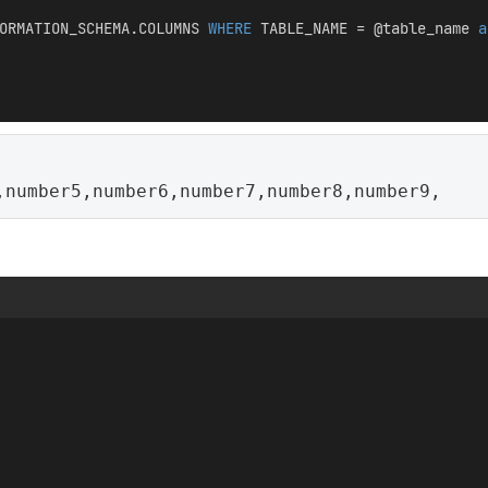
ORMATION_SCHEMA.COLUMNS 
WHERE
 TABLE_NAME = @table_name 
a
,number5,number6,number7,number8,number9,