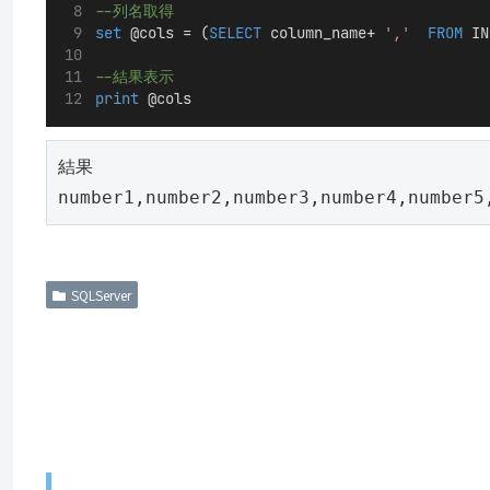
--列名取得
set
 @cols = (
SELECT
 column_name+ 
','
FROM
 IN
--結果表示
print
 @cols
結果

number1,number2,number3,number4,number5
SQLServer