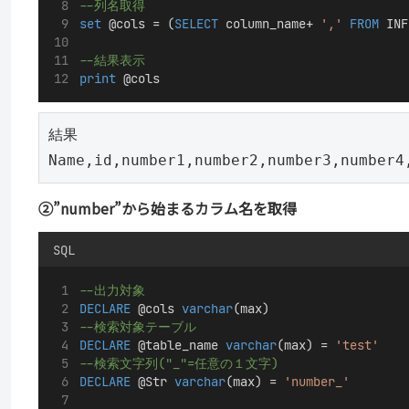
--列名取得
set
 @cols = (
SELECT
 column_name+ 
','
FROM
 INF
--結果表示
print
 @cols
結果

Name,id,number1,number2,number3,number4
②”number”から始まるカラム名を取得
SQL
--出力対象
DECLARE
 @cols 
varchar
(max)					
--検索対象テーブル
DECLARE
 @table_name 
varchar
(max) = 
'test'
--検索文字列("_"=任意の１文字)
DECLARE
 @Str 
varchar
(max) = 
'number_'