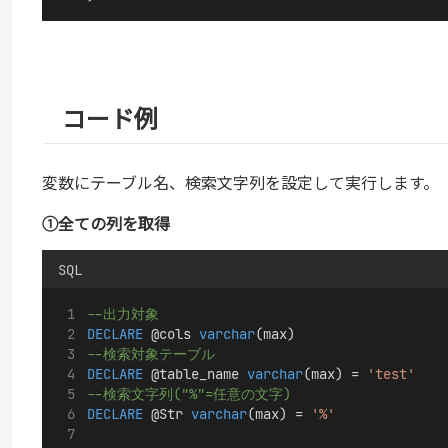
コード例
変数にテーブル名、検索文字列を設定して実行します。
①全ての列を取得
SQL
--出力対象
DECLARE
 @cols 
varchar
(max)					
--検索対象テーブル
DECLARE
 @table_name 
varchar
(max) = 
'test'
--検索文字列("%"=任意の文字)
DECLARE
 @Str 
varchar
(max) = 
'%'