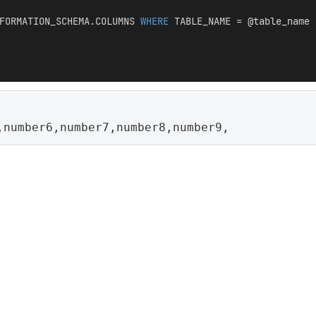
FORMATION_SCHEMA.COLUMNS 
WHERE
 TABLE_NAME = @table_name 
,number6,number7,number8,number9,