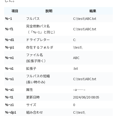
した。
項目
説明
結果
%~1
フルパス
C:\test\ABC.txt
完全修飾パス名
%~f1
C:\test\ABC.txt
（「%~1」と同じ）
%~d1
ドライブレター
C:
%~p1
存在するフォルダ
\test\
ファイル名
%~n1
ABC
(拡張子除く）
%~x1
拡張子
.txt
フルパスの短縮
%~s1
C:\test\ABC.txt
(長い時のみ)
%~a1
属性
–a——–
%~t1
更新日時
2024/06/20 08:05
%~z1
サイズ
0
%~dp1
組み合わせ
C:\test\