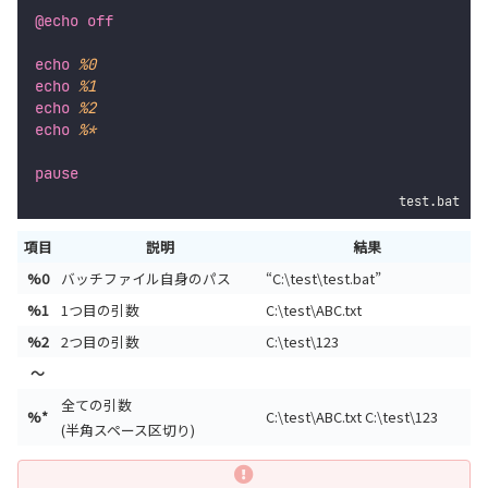
@echo
off
echo
%0
echo
%1
echo
%2
echo
%*
pause
test.bat
項目
説明
結果
%0
バッチファイル自身のパス
“C:\test\test.bat”
%1
1つ目の引数
C:\test\ABC.txt
%2
2つ目の引数
C:\test\123
～
全ての引数
%*
C:\test\ABC.txt C:\test\123
(半角スペース区切り)